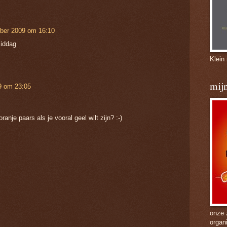
ober 2009 om 16:10
middag
Klein
mijn
9 om 23:05
anje paars als je vooral geel wilt zijn? :-)
onze 
organ