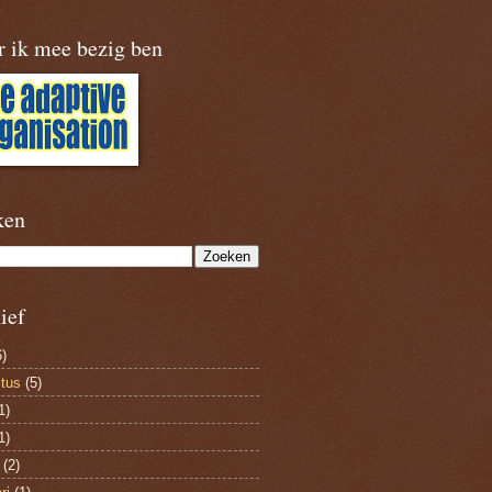
r ik mee bezig ben
ken
ief
)
tus
(5)
1)
1)
(2)