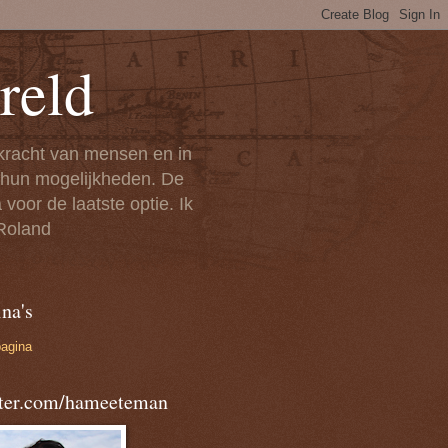
reld
 kracht van mensen en in
n hun mogelijkheden. De
voor de laatste optie. Ik
 Roland
na's
pagina
tter.com/hameeteman