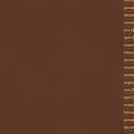
februa
januar
dece
nove
juni
(1
april
(
maart
februa
dece
nove
oktob
augus
mei
(4
april
(
maart
februa
januar
dece