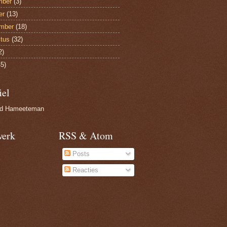
mber
(3)
er
(13)
mber
(18)
tus
(32)
2)
5)
iel
nd Hameeteman
werk
RSS & Atom
Posts
Reacties