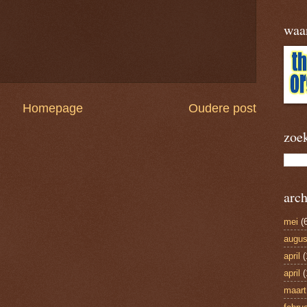
waa
Homepage
Oudere post
zoe
arch
mei
(6
augus
april
(
april
(
maart