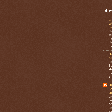
blo
L
We
pr
ur
wo
mo
bl
3 
Ho
Al
be
Bu
st
Ex
11
U
J
Jo
gr
(w
ne
an
15