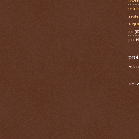
nove
oktob
septe
augus
juli
(6
juni
(4
prof
Rola
net