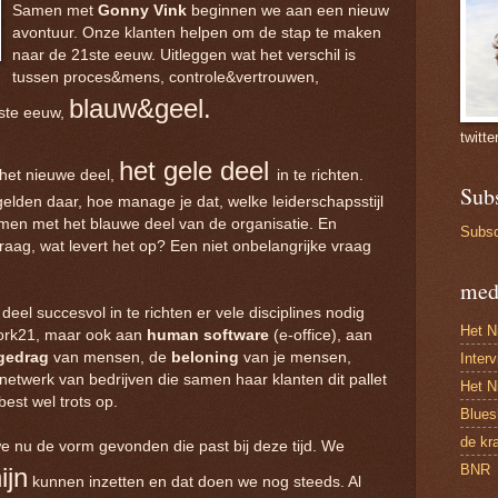
Samen met
Gonny Vink
beginnen we aan een nieuw
avontuur. Onze klanten helpen om de stap te maken
naar de 21ste eeuw. Uitleggen wat het verschil is
tussen proces&mens, controle&vertrouwen,
blauw&geel.
ste eeuw,
twitte
het gele deel
het nieuwe deel,
in te richten.
Sub
gelden daar, hoe manage je dat, welke leiderschapsstijl
amen met het blauwe deel van de organisatie. En
Subsc
raag, wat levert het op? Een niet onbelangrijke vraag
med
deel succesvol in te richten er vele disciplines nodig
Het N
 work21, maar ook aan
human software
(e-office), aan
gedrag
van mensen, de
beloning
van je mensen,
Inter
etwerk van bedrijven die samen haar klanten dit pallet
Het N
est wel trots op.
Blues
de kr
e nu de vorm gevonden die past bij deze tijd. We
BNR
ijn
kunnen inzetten en dat doen we nog steeds. Al