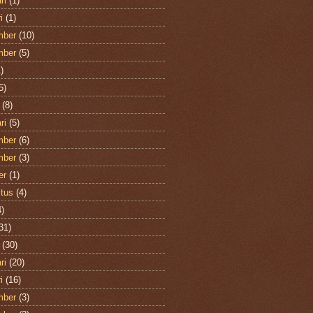
ri
(1)
i
(1)
mber
(10)
mber
(5)
)
5)
(8)
ri
(5)
mber
(6)
mber
(3)
er
(1)
tus
(4)
)
31)
(30)
ri
(20)
i
(16)
mber
(3)