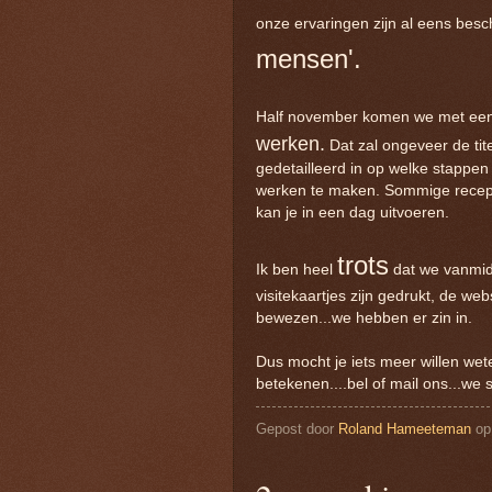
onze ervaringen zijn al eens bes
mensen'.
Half november komen we met een
werken.
Dat zal ongeveer de tite
gedetailleerd in op welke stappe
werken te maken. Sommige recepte
kan je in een dag uitvoeren.
trots
Ik ben heel
dat we vanmidd
visitekaartjes zijn gedrukt, de web
bewezen...we hebben er zin in.
Dus mocht je iets meer willen we
betekenen....bel of mail ons...we 
Gepost door
Roland Hameeteman
o