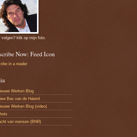
r volgen? klik op mijn foto.
scribe Now: Feed Icon
ribe in a reader
ia
ieuwe Werken Blog
view Bas van de Haterd
ieuwe Werken Blog (video)
hots
acht van mensen (BNR)