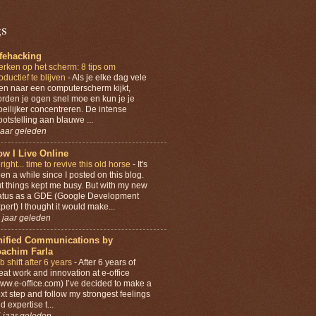
gs
ifehacking
rken op het scherm: 8 tips om
oductief te blijven
-
Als je elke dag vele
en naar een computerscherm kijkt,
rden je ogen snel moe en kun je je
eilijker concentreren. De intense
ootstelling aan blauwe ...
jaar geleden
w I Live Online
lright... time to revive this old horse
-
It's
en a while since I posted on this blog.
t things kept me busy. But with my new
atus as a GDE (Google Development
pert) I thought it would make...
 jaar geleden
nified Communications by
oachim Farla
b shift after 6 years
-
After 6 years of
eat work and innovation at e-office
ww.e-office.com) I’ve decided to make a
xt step and follow my strongest feelings
d expertise t...
 jaar geleden