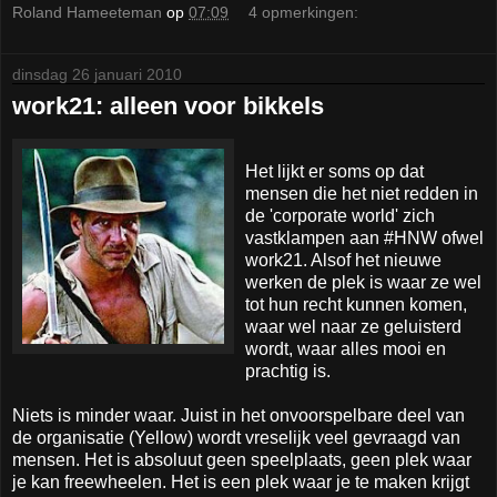
Roland Hameeteman
op
07:09
4 opmerkingen:
dinsdag 26 januari 2010
work21: alleen voor bikkels
Het lijkt er soms op dat
mensen die het niet redden in
de 'corporate world' zich
vastklampen aan #HNW ofwel
work21. Alsof het nieuwe
werken de plek is waar ze wel
tot hun recht kunnen komen,
waar wel naar ze geluisterd
wordt, waar alles mooi en
prachtig is.
Niets is minder waar. Juist in het onvoorspelbare deel van
de organisatie (Yellow) wordt vreselijk veel gevraagd van
mensen. Het is absoluut geen speelplaats, geen plek waar
je kan freewheelen. Het is een plek waar je te maken krijgt