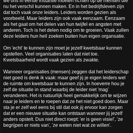
we ons in eerste instantie moeten richten op de mensen die
nu het verschil kunnen maken. En in het bedrijfsleven zijn
dat toch vaak onze leiders. Leiders worden gezien als
voorbeeld. Maar leiders zijn ook vaak eenzaam. Eenzaam
als het gaat om het delen van hun twijfel en angsten met
anderen. Toch is het delen nodig om te groeien. Vaak zullen
deze leiders hun heil zoeken buiten hun eigen organsatie.
Om 'echt' te kunnen zijn moet je jezelf kwetsbaar kunnen
opstellen. Veel organisaties laten dat niet toe.
Kwetsbaarheid wordt vaak gezien als zwakte.
Wanneer organisaties (mensen) zeggen dat het leiderschap
niet goed is denk ik vaak: maar geef jij je eigen leiders wel
de ruimte om kwetsbaar te kunnen zijn. In hoeverre hou je
zelf de situatie in stand waarbij de leider niet 'mag'
veranderen. Het is natuurlijk heel gemakkelijk om te wijzen
naar je leiders en te roepen dat ze het niet goed doen. Maar
sta je er zelf wel eens bij stil dat ook jij ervoor kan zorgen
dat er een nieuwe situatie kan ontstaan wanneer jij jezelf
anders opstelt. Dus niet direct roept: 'er is geen visie!', 'ze
begrijpen er niets van', 'ze weten niet wat ze willen'.