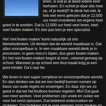
leren, is wat je al deed iedere keer
herhalen. En schiet je daar iets mee
op, of je bedrijf? Ik denk het niet. Ik
heb wel eens gelezen dat je 12.000
uur moet investeren om ergens heel
goed in te worden. Dat is 12.000 uur heel veel leren, heel
veel fouten maken. En dan pas ben je een specialist.
Het 'niet fouten maken' komt natuurlijk uit ons
fabrieksdenken. Uit denken dat de wereld maakbaar is. Dat
alles voorspelbaar is. In een maakbare wereld denk je in
processen, in geen risico's lopen, dus geen fouten maken.
En het niet-fouten-maken begint al snel...vreemd genoeg op
school. Wanneer je op school een fout maakt krijg je een
punt minder. Da's raar he.
We leven in een super complexe en onvoorspelbare wereld.
En dan denken we dat we een bedrijf kunnen runnen op
basis van oude regels en ervaringen. En daar zijn we zo
goed in dat we het foutloos kunnen regelen. Mis! Dat gaat
niet meer werken. Veel problemen zijn uniek en zullen we
voor het eerst oplossen. Dat betekent onderzoeken en
proberen. Dat betekent dat je over grenzen moet denken en