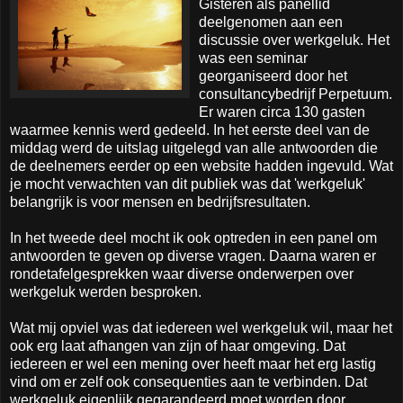
Gisteren als panellid
deelgenomen aan een
discussie over werkgeluk. Het
was een seminar
georganiseerd door het
consultancybedrijf Perpetuum.
Er waren circa 130 gasten
waarmee kennis werd gedeeld. In het eerste deel van de
middag werd de uitslag uitgelegd van alle antwoorden die
de deelnemers eerder op een website hadden ingevuld. Wat
je mocht verwachten van dit publiek was dat 'werkgeluk'
belangrijk is voor mensen en bedrijfsresultaten.
In het tweede deel mocht ik ook optreden in een panel om
antwoorden te geven op diverse vragen. Daarna waren er
rondetafelgesprekken waar diverse onderwerpen over
werkgeluk werden besproken.
Wat mij opviel was dat iedereen wel werkgeluk wil, maar het
ook erg laat afhangen van zijn of haar omgeving. Dat
iedereen er wel een mening over heeft maar het erg lastig
vind om er zelf ook consequenties aan te verbinden. Dat
werkgeluk eigenlijk gegarandeerd moet worden door