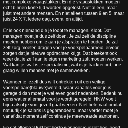
met complexe vraagstukken. En die vraagstukken moeten
echt binnen korte tijd worden opgelost. Niet alleen, maar
juist met andere mensen. En niet alleen tussen 9 en 5, maar
juist 24 X 7. Iedere dag, overal en altijd.
Er is ook niemand die je loopt te managen. Klopt. Dat
managen moet je dus zelf doen. Je zal zelf de discipline
moeten hebben om je aan je afspraken te houden. Je zal
zelf zorg moeten dragen voor je voorspelbaarheid, ervoor
zorgen dat je nieuwe opdrachten krijgt. Dat betekent ook
weer dat je zelf aan je eigen marketing zult moeten werken.
Wat kan je, wat is je specialisme, wat is je trackrecord, hoe
graag willen mensen met je samenwerken.
Wanneer je jezelf dus wilt ontrekken uit een veilige
voorspelbare(blauwe)wereld, waar vanalles voor je is
geregeld dan moet je wel even goed nadenken. Bedenk nu
eens wat er allemaal voor je wordt geregeld. HNW voelt
bijna alsof je voor jezelf gaat werken. Niet helemaal omdat
natuurlijk je salaris is gegarandeerd, maar verder moet je
vanaf dat moment zelf continue je meerwaarde aantonen.
En dat allemaal lukt het beste wanneer je jezelf heel goed