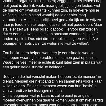
Wanneer organisaties (mensen) zeggen dat het leiderschap
niet goed is denk ik vaak: maar geef jij je eigen leiders wel
de ruimte om kwetsbaar te kunnen zijn. In hoeverre hou je
zelf de situatie in stand waarbij de leider niet 'mag'
veranderen. Het is natuurlijk heel gemakkelijk om te wijzen
naar je leiders en te roepen dat ze het niet goed doen. Maar
sta je er zelf wel eens bij stil dat ook jij ervoor kan zorgen
dat er een nieuwe situatie kan ontstaan wanneer jij jezelf
anders opstelt. Dus niet direct roept: 'er is geen visie!', 'ze
begrijpen er niets van', 'ze weten niet wat ze willen'.
Zou het kunnen helpen wanneer je een situatie weet te
scheppen waarin je de problemen samen gaat oplossen.
Waarbij je veel meer je echte ik kunt laten zien in plaats van
een gekunstelde 'functie' te bekleden.
Bedrijven die het verschil maken hebben 'echte mensen' in
dienst. Mensen die niet bang zijn en samen iets voor elkaar
willen krijgen. En echte mensen weten wat hun 'basis' is
van waaruit ze beslissingen nemen.
Om te begrijpen wat je basis is zul je eerst je angsten
moeten overwinnen om daar te komen: Angst om niet aardig
gevonden te worden, angst voor de toekomst, angst voor