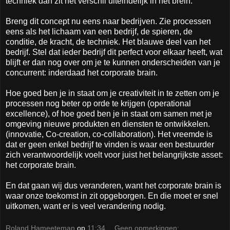
techniek dan zit het verschil uiteindelijk in het brein.
Breng dit concept nu eens naar bedrijven. Zie processen
eens als het lichaam van een bedrijf, de spieren, de
conditie, de kracht, de techniek. Het blauwe deel van het
bedrijf. Stel dat ieder bedrijf dit perfect voor elkaar heeft, wat
blijft er dan nog over om je te kunnen onderscheiden van je
concurrent: inderdaad het corporate brain.
Hoe goed ben je in staat om je creativiteit in te zetten om je
processen nog beter op orde te krijgen (operational
excellence), of hoe goed ben je in staat om samen met je
omgeving nieuwe produkten en diensten te ontwikkelen.
(innovatie, Co-creation, co-collaboration). Het vreemde is
dat er geen enkel bedrijf te vinden is waar een bestuurder
zich verantwoordelijk voelt voor juist het belangrijkste asset:
het corporate brain.
En dat gaan wij dus veranderen, want het corporate brain is
waar onze toekomst in zit opgeborgen. En die moet er snel
uitkomen, want er is veel verandering nodig.
Roland Hameeteman
op
11:34
Geen opmerkingen: