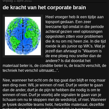
vrijdag 1 april 2011
de kracht van het corporate brain
Heel vroeger heb ik een tijdje aan
topsport gedaan. Een zeer
leerzame tijd omdat in die periode
achteraf gezien veel oplossingen
opgesloten zitten voor problemen
die ik nu om mij heen zie. In die tijd
roeide ik als junior op WK's. Wat je
jezelf dan afvraagt is "Waarom is
de ene ploeg nou sneller dan de
andere? Is dat doordat het
materiaal beter is, de conditie beter is, de kracht verschilt, de
techniek het verschil uitmaakt...".
Nee, wanneer het echt om de top gaat dan blijft er nog maar
een ding over. WIL je winnen of niet. Durf je verder te gaan
dan de ander, durf je de pijn te hebben die nodig is om te
winnen of niet. Durf je voorbij alle signalen te gaan van je
lichaam om nu te stoppen met de wedstrijd, of niet. Wanneer
je fysiek dezelfde teams hebt, hetzelfde materiaal, dezelfde