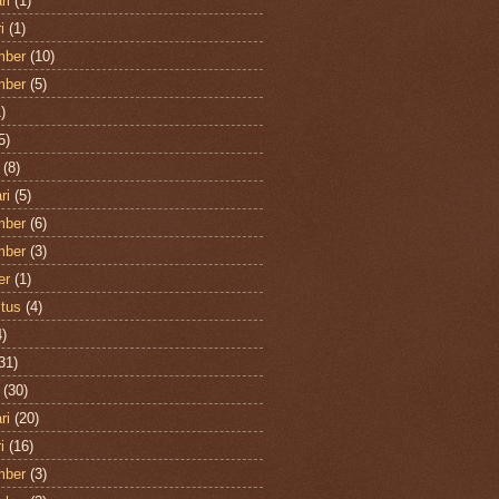
ri
(1)
i
(1)
mber
(10)
mber
(5)
)
5)
(8)
ri
(5)
mber
(6)
mber
(3)
er
(1)
tus
(4)
)
31)
(30)
ri
(20)
i
(16)
mber
(3)