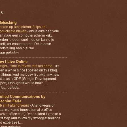
gs
ifehacking
rken op het scherm: 8 tips om
oductief te blijven
-
Als je elke dag vele
en naar een computerscherm kijkt,
rden je ogen snel moe en kun je je
eilijker concentreren. De intense
ootstelling aan blauwe ...
jaar geleden
w I Live Online
lright... time to revive this old horse
-
It's
en a while since I posted on this blog.
t things kept me busy. But with my new
atus as a GDE (Google Development
pert) I thought it would make...
 jaar geleden
nified Communications by
oachim Farla
b shift after 6 years
-
After 6 years of
eat work and innovation at e-office
ww.e-office.com) I’ve decided to make a
xt step and follow my strongest feelings
d expertise t...
 jaar geleden