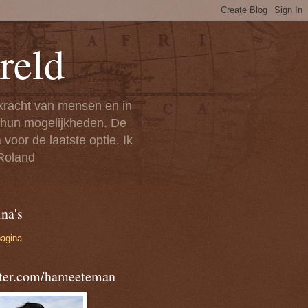
reld
 kracht van mensen en in
n hun mogelijkheden. De
voor de laatste optie. Ik
 Roland
na's
pagina
tter.com/hameeteman