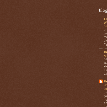
blo
L
We
pr
ur
wo
mo
bl
3 
Ho
Al
be
Bu
st
Ex
11
U
J
Jo
gr
(w
ne
an
15