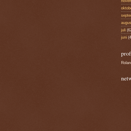
nove
oktob
septe
augus
juli
(6
juni
(4
prof
Rola
net