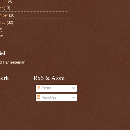
mber
(3)
er
(13)
mber
(18)
tus
(32)
2)
5)
iel
nd Hameeteman
werk
RSS & Atom
Posts
Reacties