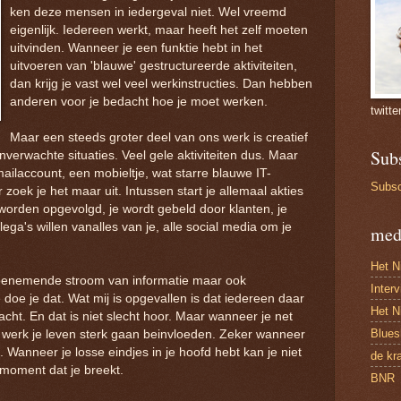
ken deze mensen in iedergeval niet. Wel vreemd
eigenlijk. Iedereen werkt, maar heeft het zelf moeten
uitvinden. Wanneer je een funktie hebt in het
uitvoeren van 'blauwe' gestructureerde aktiviteiten,
dan krijg je vast wel veel werkinstructies. Dan hebben
anderen voor je bedacht hoe je moet werken.
twitte
Maar een steeds groter deel van ons werk is creatief
Sub
erwachte situaties. Veel gele aktiviteiten dus. Maar
ailaccount, een mobieltje, wat starre blauwe IT-
Subsc
oek je het maar uit. Intussen start je allemaal akties
rden opgevolgd, je wordt gebeld door klanten, je
lega's willen vanalles van je, alle social media om je
med
Het N
oenemende stroom van informatie maar ook
Inter
 doe je dat. Wat mij is opgevallen is dat iedereen daar
Het N
cht. En dat is niet slecht hoor. Maar wanneer je net
Blues
et werk je leven sterk gaan beinvloeden. Zeker wanneer
 Wanneer je losse eindjes in je hoofd hebt kan je niet
de kr
moment dat je breekt.
BNR