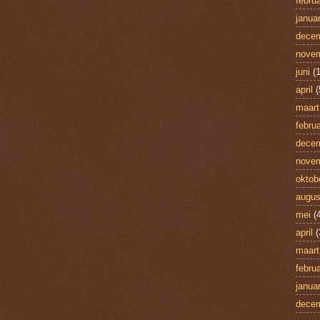
februa
januar
dece
nove
juni
(1
april
(
maart
februa
dece
nove
oktob
augus
mei
(4
april
(
maart
februa
januar
dece