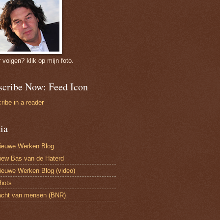
r volgen? klik op mijn foto.
scribe Now: Feed Icon
ribe in a reader
ia
ieuwe Werken Blog
view Bas van de Haterd
ieuwe Werken Blog (video)
hots
acht van mensen (BNR)