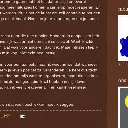
r om te gaan met het feit dat er altijd en overal
nie
r nog meer situaties komen waar je op moet reageren. En
r worden. Nu is het de kunst om zelf controle te houden
je dit allemaal. Hoe kan je er voor zorgen dat je hoofd
gezocht naar die ene manier. Honderden aanpakken heb
ndelijk was er niet een echt succesvol. Want ik wilde
en. Dat was voor anderen dacht ik. Maar intussen liep ik
mijn kop. Niet echt heel rustig.
en voor een aanpak, maar ik weet nu wel dat wanneer
7 dec
em je leven positief zal veranderen. Je hebt overzicht
besteden om mijn werk te organiseren, maar die tijd heb
ons
mij de rust geeft die ik wil hebben in mijn leven.
 kan ik veel creatiever zijn en kan ik veel meer
, en dat voelt best lekker moet ik zeggen.
p
13:57