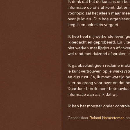
Ik denk dat het de kunst is om bete
informatie op ons af komt, dat e
voorlopig zal het alleen maar mee
over je leven. Dus hoe organiseer 
leeg is en ook niets vergeet.
Ik heb heel mij werkende leven 
ik bedacht en geprobeerd. En uitei
niet werken met lijstjes en afvink
wel rond met duizend afspraken in 
Ik ga absoluut geen reclame mak
je kunt vertrouwen op je werksyste
en dus rust. Ja, ik moet wat tijd 
ik er nu graag voor over omdat het 
Daardoor ben ik meer betrouwbaar,
informatie aan als ik dat wil.
Ik heb het monster onder controle
Gepost door
Roland Hameeteman
o