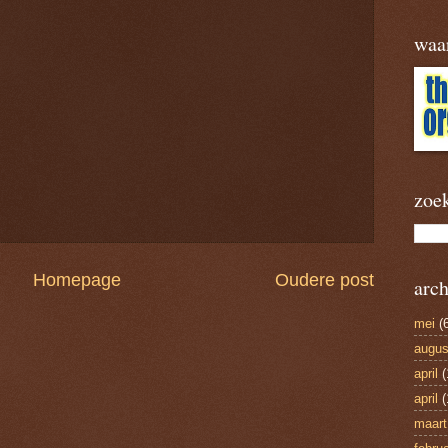
waa
zoe
Homepage
Oudere post
arch
mei
(6
augus
april
(
april
(
maart