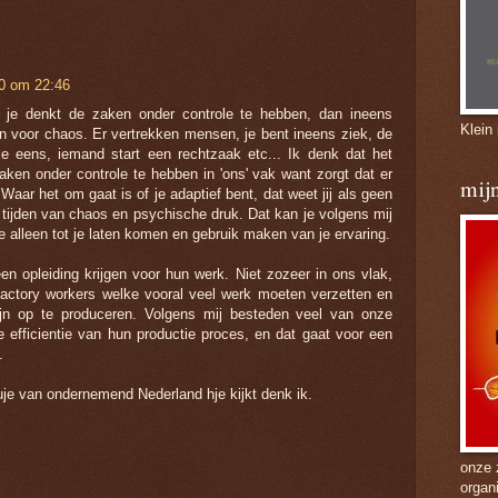
10 om 22:46
t je denkt de zaken onder controle te hebben, dan ineens
Klein
n voor chaos. Er vertrekken mensen, je bent ineens ziek, de
je eens, iemand start een rechtzaak etc... Ik denk dat het
 zaken onder controle te hebben in 'ons' vak want zorgt dat er
mijn
? Waar het om gaat is of je adaptief bent, dat weet jij als geen
in tijden van chaos en psychische druk. Dat kan je volgens mij
je alleen tot je laten komen en gebruik maken van je ervaring.
en opleiding krijgen voor hun werk. Niet zozeer in ons vlak,
factory workers welke vooral veel werk moeten verzetten en
ijn op te produceren. Volgens mij besteden veel van onze
e efficientie van hun productie proces, en dat gaat voor een
.
uje van ondernemend Nederland hje kijkt denk ik.
onze 
organ