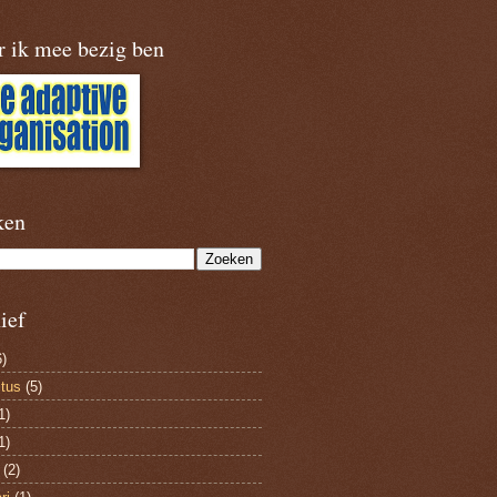
r ik mee bezig ben
ken
ief
)
tus
(5)
1)
1)
(2)