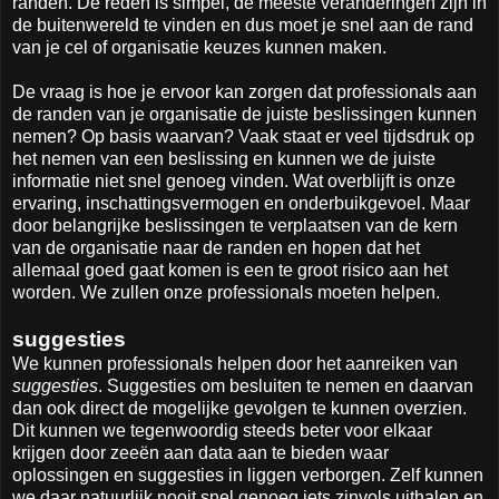
randen. De reden is simpel, de meeste veranderingen zijn in
de buitenwereld te vinden en dus moet je snel aan de rand
van je cel of organisatie keuzes kunnen maken.
De vraag is hoe je ervoor kan zorgen dat professionals aan
de randen van je organisatie de juiste beslissingen kunnen
nemen? Op basis waarvan? Vaak staat er veel tijdsdruk op
het nemen van een beslissing en kunnen we de juiste
informatie niet snel genoeg vinden. Wat overblijft is onze
ervaring, inschattingsvermogen en onderbuikgevoel. Maar
door belangrijke beslissingen te verplaatsen van de kern
van de organisatie naar de randen en hopen dat het
allemaal goed gaat komen is een te groot risico aan het
worden. We zullen onze professionals moeten helpen.
suggesties
We kunnen professionals helpen door het aanreiken van
suggesties
. Suggesties om besluiten te nemen en daarvan
dan ook direct de mogelijke gevolgen te kunnen overzien.
Dit kunnen we tegenwoordig steeds beter voor elkaar
krijgen door zeeën aan data aan te bieden waar
oplossingen en suggesties in liggen verborgen. Zelf kunnen
we daar natuurlijk nooit snel genoeg iets zinvols uithalen en