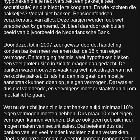
hypotheken die je hebt verstrekt een pakketje (een
securitisatie) en die biedt je te koop aan. En wie kochten die
pakketjes? Vooral niet-banken. Pensioenfondsen,
verzekeraars, van alles. Deze partijen werden ook wel
shadow banks
genoemd. Dit bleef daardoor ook buiten
beeld van bijvoorbeeld de Nederlandsche Bank.
Door deze, tot in 2007 zeer gewaardeerde, handeling
konden banken meer verlenen dan de 16 x hun eigen
vermogen. En toen ging het mis, veel hypotheken bleken
een veel groter risico in zich te dragen dan gedacht. De
banken waren trouwens vaak nog wel risicodrager van het
verkochte pakket. En als het dan mis gaat, dan moet je
aanspraak kunnen doen op je eigen vermogen. Dat was er
dus niet voldoende, en vervolgens moet er staatsteun bij om
niet failliet te gaan.
Wat nu de richtlijnen zijn is dat banken altijd minimaal 10%
eigen vermogen moeten hebben. Dus maar 10 x het eigen
vermogen kunnen verlenen. Dat ze ook geen gebruik meer
mogen maken van securitisaties. Dat betekent dus dat
banken veel en veel minder kredieten zullen verstrekken.
Doel is om onze economie weer tot normale proporties terug