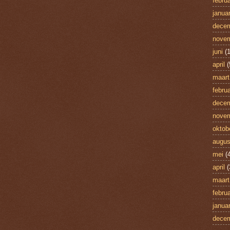
februa
januar
dece
nove
juni
(1
april
(
maart
februa
dece
nove
oktob
augus
mei
(4
april
(
maart
februa
januar
dece