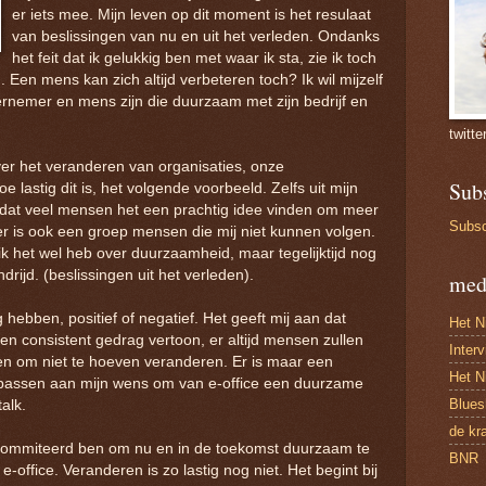
er iets mee. Mijn leven op dit moment is het resulaat
van beslissingen van nu en uit het verleden. Ondanks
het feit dat ik gelukkig ben met waar ik sta, zie ik toch
. Een mens kan zich altijd verbeteren toch? Ik wil mijzelf
ernemer en mens zijn die duurzaam met zijn bedrijf en
twitte
ver het veranderen van organisaties, onze
Sub
lastig dit is, het volgende voorbeeld. Zelfs uit mijn
en dat veel mensen het een prachtig idee vinden om meer
Subsc
 is ook een groep mensen die mij niet kunnen volgen.
k het wel heb over duurzaamheid, maar tegelijktijd nog
drijd. (beslissingen uit het verleden).
med
hebben, positief of negatief. Het geeft mij aan dat
Het N
geen consistent gedrag vertoon, er altijd mensen zullen
Inter
nden om niet te hoeven veranderen. Er is maar een
Het N
npassen aan mijn wens om van e-office een duurzame
Blues
alk.
de kr
ecommiteerd ben om nu en in de toekomst duurzaam te
BNR
office. Veranderen is zo lastig nog niet. Het begint bij