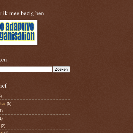
r ik mee bezig ben
ken
ief
)
tus
(5)
1)
1)
(2)