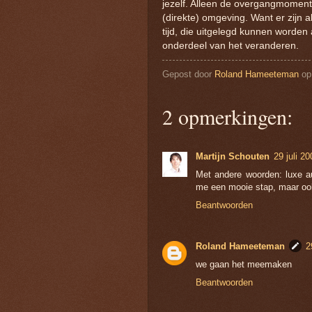
jezelf. Alleen de overgangmomente
(direkte) omgeving. Want er zijn al
tijd, die uitgelegd kunnen worden 
onderdeel van het veranderen.
Gepost door
Roland Hameeteman
o
2 opmerkingen:
Martijn Schouten
29 juli 2
Met andere woorden: luxe aut
me een mooie stap, maar ook
Beantwoorden
Roland Hameeteman
2
we gaan het meemaken
Beantwoorden