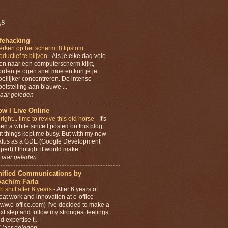
gs
ifehacking
rken op het scherm: 8 tips om
oductief te blijven
-
Als je elke dag vele
en naar een computerscherm kijkt,
rden je ogen snel moe en kun je je
eilijker concentreren. De intense
ootstelling aan blauwe ...
jaar geleden
w I Live Online
lright... time to revive this old horse
-
It's
en a while since I posted on this blog.
t things kept me busy. But with my new
atus as a GDE (Google Development
pert) I thought it would make...
 jaar geleden
nified Communications by
oachim Farla
b shift after 6 years
-
After 6 years of
eat work and innovation at e-office
ww.e-office.com) I’ve decided to make a
xt step and follow my strongest feelings
d expertise t...
 jaar geleden