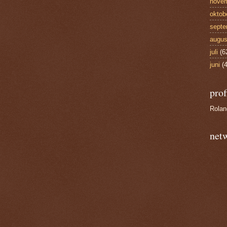
nove
oktob
septe
augus
juli
(6
juni
(4
prof
Rola
net