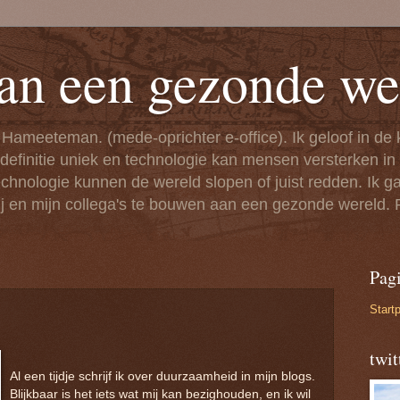
an een gezonde we
 Hameeteman. (mede-oprichter e-office). Ik geloof in de
 definitie uniek en technologie kan mensen versterken i
nologie kunnen de wereld slopen of juist redden. Ik ga 
j en mijn collega's te bouwen aan een gezonde wereld.
Pagi
Start
twi
Al een tijdje schrijf ik over duurzaamheid in mijn blogs.
Blijkbaar is het iets wat mij kan bezighouden, en ik wil