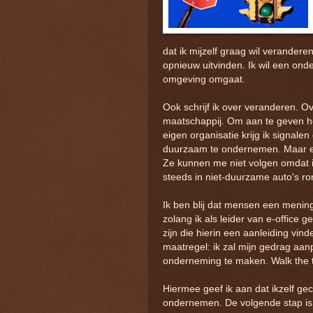
dat ik mijzelf graag wil veranderen
opnieuw uitvinden. Ik wil een ond
omgeving omgaat.
Ook schrijf ik over veranderen. O
maatschappij. Om aan te geven hoe 
eigen organisatie krijg ik signal
duurzaam te ondernemen. Maar er
Ze kunnen me niet volgen omdat i
steeds in niet-duurzame auto's ron
Ik ben blij dat mensen een mening 
zolang ik als leider van e-office 
zijn die hierin een aanleiding vi
maatregel: ik zal mijn gedrag aa
onderneming te maken. Walk the t
Hiermee geef ik aan dat ikzelf g
ondernemen. De volgende stap is e-