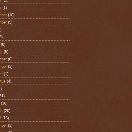
ri
(1)
i
(1)
mber
(10)
mber
(5)
)
5)
(8)
ri
(5)
mber
(6)
mber
(3)
er
(1)
tus
(4)
)
31)
(30)
ri
(20)
i
(16)
mber
(3)