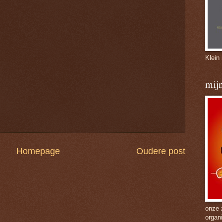
Klein
mijn
Homepage
Oudere post
onze 
organ