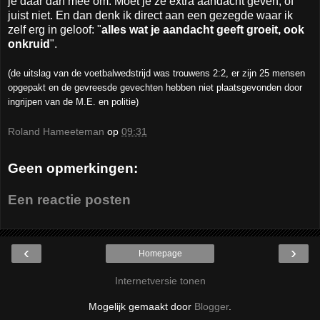
je daar dan mee om. Moet je ze extra aandacht geven, of
juist niet. En dan denk ik direct aan een gezegde waar ik
zelf erg in geloof: "
alles wat je aandacht geeft groeit, ook
onkruid
".
(de uitslag van de voetbalwedstrijd was trouwens 2:2, er zijn 25 mensen
opgepakt en de gevreesde gevechten hebben niet plaatsgevonden door
ingrijpen van de M.E. en politie)
Roland Hameeteman
op
09:31
Geen opmerkingen:
Een reactie posten
‹
›
Homepage
Internetversie tonen
Mogelijk gemaakt door
Blogger
.