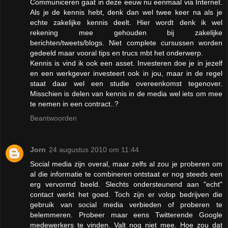
Communiceren gaat in deze eeuw nu eenmaal via Internet.
Als je de kennis hebt, denk dan wel twee keer na als je
echte zakelijke kennis deelt. Hier wordt denk ik wel
rekening mee gehouden bij zakelijke
berichten/tweets/blogs. Niet complete cursussen worden
gedeeld maar vooral tips en trucs mbt het onderwerp.
Kennis is vind ik ook een asset. Investeren doe je in jezelf
en een werkgever investeert ook in jou, maar in de regel
staat daar wel een studie overeenkomst tegenover.
Misschien is delen van kennis in de media wel iets om mee
te nemen in een contract..?
Beantwoorden
Jorn
24 augustus 2010 om 11:44
Social media zijn overal, maar zelfs al zou je proberen om
al die informatie te combineren ontstaat er nog steeds een
erg vervormd beeld. Slechts ondersteunend aan "echt"
contact werkt het goed. Toch zijn er volop bedrijven die
gebruik van social media verbieden of proberen te
belemmeren. Probeer maar eens Twitterende Google
medewerkers te vinden. Valt nog niet mee. Hoe zou dat