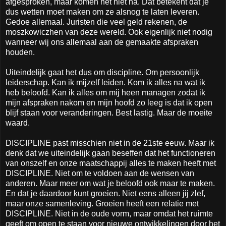
afgesproken, maar komen het niet na. Dat betekent dat je
dus wetten moet maken om ze alsnog te laten leveren.
Gedoe allemaal. Juristen die veel geld rekenen, de
moszkowiczhen van deze wereld. Ook eigenlijk niet nodig
wanneer wij ons allemaal aan de gemaakte afspraken
houden.
Uiteindelijk gaat het dus om discipline. Om persoonlijk
leiderschap. Kan ik mijzelf leiden. Kom ik alles na wat ik
heb beloofd. Kan ik alles om mij heen managen zodat ik
mijn afspraken nakom en mijn hoofd zo leeg is dat ik open
blijf staan voor veranderingen. Best lastig. Maar de moeite
waard.
DISCIPLINE past misschien niet in de 21ste eeuw. Maar ik
denk dat we uiteindelijk gaan beseffen dat het functioneren
van onszelf en onze maatschappij alles te maken heeft met
DISCIPLINE. Niet om te voldoen aan de wensen van
anderen. Maar meer om wat je beloofd ook maar te maken.
En dat je daardoor kunt groeien. Niet eens alleen jij zlef,
maar onze samenleving. Groeien heeft een relatie met
DISCIPLINE. Niet in de oude vorm, maar omdat het ruimte
geeft om open te staan voor nieuwe ontwikkelingen door het