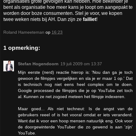
organisaties grote gevolgen kan hebben. Hoe bekender je
bent als organisatie hoe meer kans je loopt om aangepakt te
worden door boze consumenten. Stel je voor, we kopen
twee weken niets bij AH. Dan zijn ze
failliet
!
Roland Hameeteman
op
16:23
1 opmerking:
Stefan Hogendoorn
19 juli 2009 om 13:37
Mijn eerste (nerd) reactie hierop is: 'Nou dan ga je toch
gewoon de filmpjes vergelijken en sla je er maar 1 op.' Dat
is technisch nog niet eens heel complex om te doen.
Google processed de filmpjes die je op YouTube zet toch
al. Kunnen ze net zogoed meteen het filmpje indexeren.
Maar goed... Als niet techneut: Is de angst van de
gebruikers reeel of is het vooral omdat er iets veranderd.
Want dat ik voor een hoop mensen natuurlijk eng. Ook voor
de doorgewinterde YouTuber die zo gewend is aan 'zijn'
YouTube.