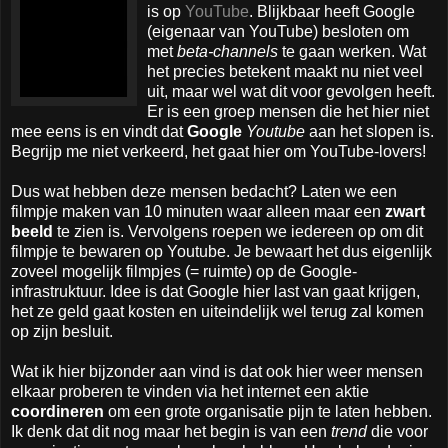
is op
YouTube
. Blijkbaar heeft Google
(eigenaar van YouTube) besloten om
met
beta-channels
te gaan werken. Wat
het precies betekent maakt nu niet veel
uit, maar wel wat dit voor gevolgen heeft.
Er is een groep mensen die het hier niet
mee eens is en vindt dat
Google
Youtube
aan het slopen is.
Begrijp me niet verkeerd, het gaat hier om YouTube-lovers!
Dus wat hebben deze mensen bedacht? Laten we een
filmpje maken van 10 minuten waar alleen maar een
zwart
beeld
te zien is. Vervolgens roepen we iedereen op om dit
filmpje te bewaren op Youtube. Je bewaart het dus eigenlijk
zoveel mogelijk filmpjes (= ruimte) op de Google-
infrastruktuur. Idee is dat Google hier last van gaat krijgen,
het ze geld gaat kosten en uiteindelijk wel terug zal komen
op zijn besluit.
Wat ik hier bijzonder aan vind is dat ook hier weer mensen
elkaar proberen te vinden via het internet een aktie
coordineren
om een grote organisatie pijn te laten hebben.
Ik denk dat dit nog maar het begin is van een
trend
die voor