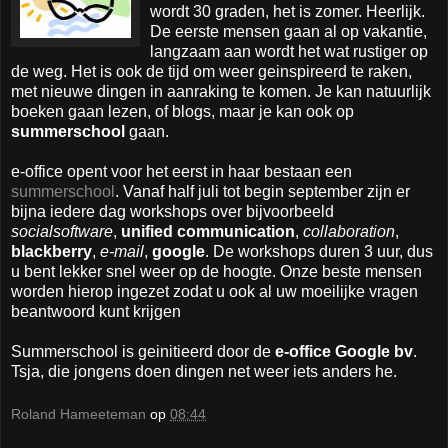
wordt 30 graden, het is zomer. Heerlijk.
De eerste mensen gaan al op vakantie,
langzaam aan wordt het wat rustiger op
de weg. Het is ook de tijd om weer geinspireerd te raken,
met nieuwe dingen in aanraking te komen. Je kan natuurlijk
boeken gaan lezen, of blogs, maar je kan ook op
summerschool
gaan.
e-office opent voor het eerst in haar bestaan een
summerschool
. Vanaf half juli tot begin september zijn er
bijna iedere dag workshops over bijvoorbeeld
socialsoftware
,
unified
communication
,
collaboration
,
blackberry
,
e-mail
,
google
. De workshops duren 3 uur, dus
u bent lekker snel weer op de hoogte. Onze beste mensen
worden hierop ingezet zodat u ook al uw moeilijke vragen
beantwoord kunt krijgen
Summerschool is geinitieerd door de
e-office Google bv
.
Tsja, die jongens doen dingen net weer iets anders he.
Roland Hameeteman
op
08:44