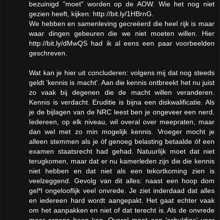
bezuinigd "moet" worden op de AOW. Wie het nog niet
gezien heeft, kijken: http://bit.ly/1HBrnG.
We hebben en samenleving gecreëerd die heel rijk is maar
waar dingen gebeuren die we niet moeten willen. Hier
http://bit.ly/dMwQS had ik al eens een paar voorbeelden
geschreven.
Wat kan je hier uit concluderen: volgens mij dat nog steeds
geldt 'kennis is macht'. Aan die kennis ontbreekt het nu juist
zo vaak bij degenen die de macht willen veranderen.
Kennis is verdacht. Eruditie is bijna een diskwalificatie. Als
je de bijlagen van de NRC leest ben je ongeveer een nerd.
Iedereen, op elk niveau, wil overal over meepraten, maar
dan wel met zo min mogelijk kennis. Vroeger mocht je
alleen stemmen als je óf genoeg belasting betaalde óf een
examen staatsrecht had gehad. Natuurlijk moet dat niet
terugkomen, maar dat er nu kamerleden zijn die die kennis
niet hebben en dat niet als een tekortkoming zien is
veelzeggend. Gevolg van dit alles: naast een hoop dom
gel*l ongelooflijk veel onvrede. Je ziet inderdaad dat alles
en iedereen hard wordt aangepakt. Het gaat echter vaak
om het aanpakken en niet of dat terecht is. Als de onvrede
maar ergens heen kan. Overal moet een 'schuldige' voor