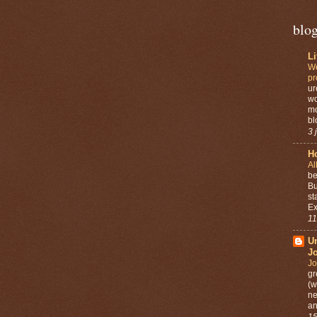
blo
L
We
pr
ur
wo
mo
bl
3 
Ho
Al
be
Bu
st
Ex
11
U
J
Jo
gr
(w
ne
an
15