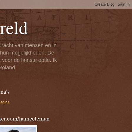
reld
 kracht van mensen en in
n hun mogelijkheden. De
voor de laatste optie. Ik
 Roland
na's
pagina
tter.com/hameeteman