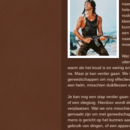
naar
hele
nodi
klei
kunn
een 
naar
moet
Wat 
uite
warm als het koud is en weinig en
na. Maar je kan verder gaan. We
gereedschappen om nog effectiev
een helm, misschien duikflessen
Je kan nog een stap verder gaan 
of een vliegtuig. Hierdoor wordt d
verplaatsen. Wat we ons misschi
gemaakt zijn om met gereedschap
mens is gericht op het kunnen a
gebruik van dingen, of een appara