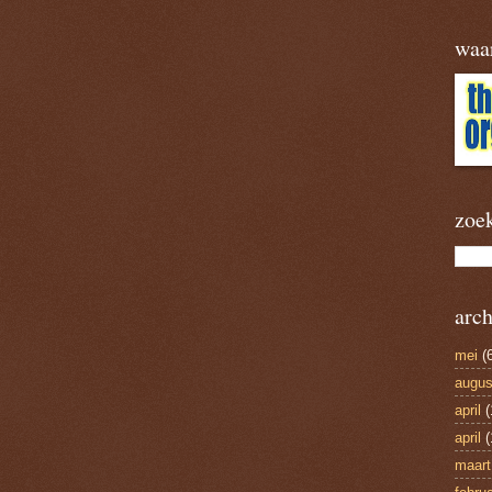
waa
zoe
arch
mei
(6
augus
april
(
april
(
maart