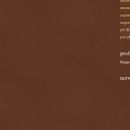
nove
oktob
septe
augus
juli
(6
juni
(4
prof
Rola
net