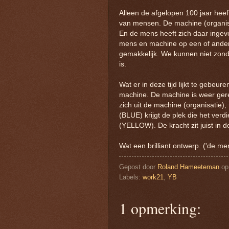
Alleen de afgelopen 100 jaar hee
van mensen. De machine (organis
En de mens heeft zich daar inge
mens en machine op een of andere m
gemakkelijk. We kunnen niet zond
is.
Wat er in deze tijd lijkt te gebe
machine. De machine is weer ge
zich uit de machine (organisatie
(BLUE) krijgt de plek die het ver
(YELLOW). De kracht zit juist i
Wat een brilliant ontwerp. ('de men
Gepost door
Roland Hameeteman
o
Labels:
work21
,
YB
1 opmerking: