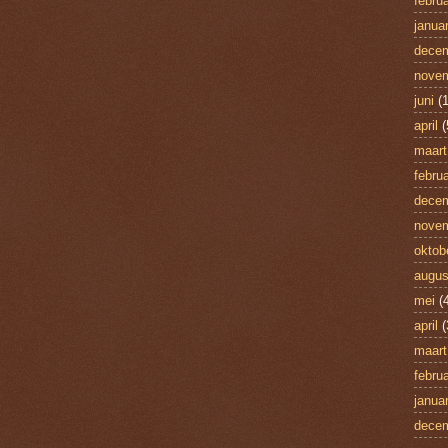
februa
januar
dece
nove
juni
(1
april
(
maart
februa
dece
nove
oktob
augus
mei
(4
april
(
maart
februa
januar
dece