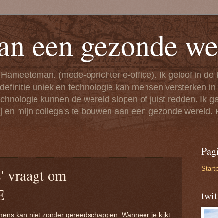
an een gezonde we
 Hameeteman. (mede-oprichter e-office). Ik geloof in de
 definitie uniek en technologie kan mensen versterken i
nologie kunnen de wereld slopen of juist redden. Ik ga 
j en mijn collega's te bouwen aan een gezonde wereld.
Pagi
Start
' vraagt om
E
twi
ens kan niet zonder gereedschappen. Wanneer je kijkt