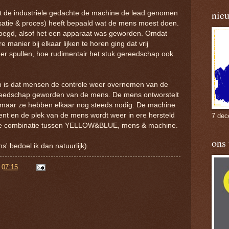
nie
ft de industriele gedachte de machine de lead genomen
atie & proces) heeft bepaald wat de mens moest doen.
voegd, alsof het een apparaat was geworden. Omdat
anier bij elkaar lijken te horen ging dat vrij
er spullen, hoe rudimentair het stuk gereedschap ook
uren is dat mensen de controle weer overnemen van de
reedschap geworden van de mens. De mens ontworstelt
), maar ze hebben elkaar nog steeds nodig. De machine
dient en de plek van de mens wordt weer in ere hersteld
7 dec
n de combinatie tussen YELLOW&BLUE, mens & machine.
ons
s' bedoel ik dan natuurlijk)
p
07:15