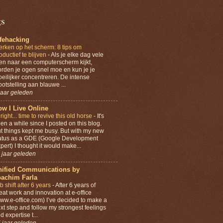
gs
ifehacking
rken op het scherm: 8 tips om
oductief te blijven
-
Als je elke dag vele
en naar een computerscherm kijkt,
rden je ogen snel moe en kun je je
eilijker concentreren. De intense
ootstelling aan blauwe ...
jaar geleden
w I Live Online
lright... time to revive this old horse
-
It's
en a while since I posted on this blog.
t things kept me busy. But with my new
atus as a GDE (Google Development
pert) I thought it would make...
 jaar geleden
nified Communications by
oachim Farla
b shift after 6 years
-
After 6 years of
eat work and innovation at e-office
ww.e-office.com) I’ve decided to make a
xt step and follow my strongest feelings
d expertise t...
 jaar geleden