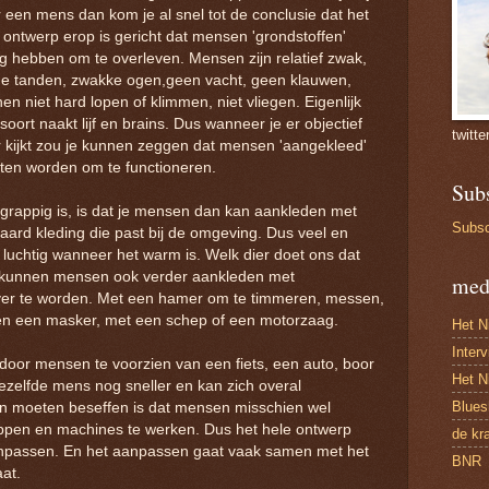
 een mens dan kom je al snel tot de conclusie dat het
 ontwerp erop is gericht dat mensen 'grondstoffen'
g hebben om te overleven. Mensen zijn relatief zwak,
ne tanden, zwakke ogen,geen vacht, geen klauwen,
en niet hard lopen of klimmen, niet vliegen. Eigenlijk
soort naakt lijf en brains. Dus wanneer je er objectief
twitte
 kijkt zou je kunnen zeggen dat mensen 'aangekleed'
en worden om te functioneren.
Sub
grappig is, is dat je mensen dan kan aankleden met
Subsc
raard kleding die past bij de omgeving. Dus veel en
 luchtig wanneer het warm is. Welk dier doet ons dat
 kunnen mensen ook verder aankleden met
med
er te worden. Met een hamer om te timmeren, messen,
 en een masker, met een schep of een motorzaag.
Het N
Inter
door mensen te voorzien van een fiets, een auto, boor
Het N
iezelfde mens nog sneller en kan zich overal
Blues
en moeten beseffen is dat mensen misschien wel
pen en machines te werken. Dus het hele ontwerp
de kr
anpassen. En het aanpassen gaat vaak samen met het
BNR
at.