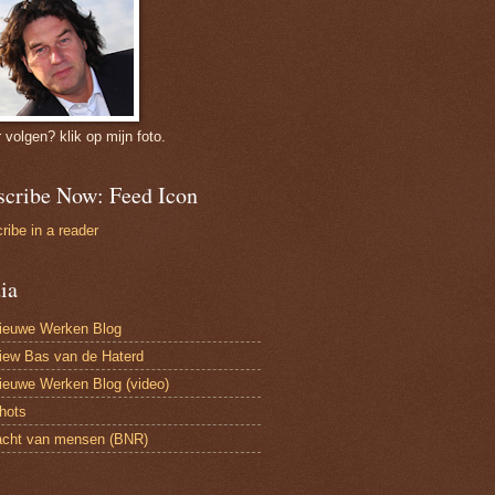
r volgen? klik op mijn foto.
scribe Now: Feed Icon
ribe in a reader
ia
ieuwe Werken Blog
view Bas van de Haterd
ieuwe Werken Blog (video)
hots
acht van mensen (BNR)