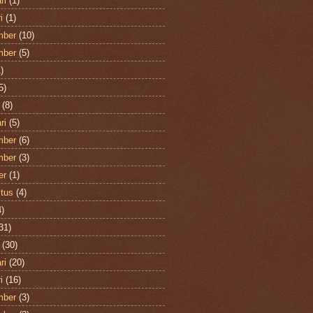
ri
(1)
i
(1)
mber
(10)
mber
(5)
)
5)
(8)
ri
(5)
mber
(6)
mber
(3)
er
(1)
tus
(4)
)
31)
(30)
ri
(20)
i
(16)
mber
(3)