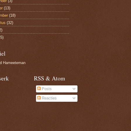
mber
(3)
er
(13)
mber
(18)
tus
(32)
2)
5)
iel
nd Hameeteman
werk
RSS & Atom
Posts
Reacties