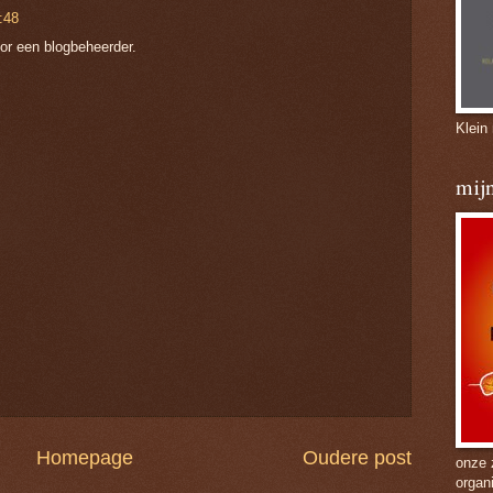
:48
oor een blogbeheerder.
Klein
mijn
Homepage
Oudere post
onze 
organ