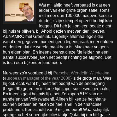
Wat mij altijd heeft verbaasd is dat een
leider van een grote organisatie, soms
met meer dan 100.000 medewerkers zo
duidelijk zijn stempel op een bedrijf kan
leggen. Dit heb je , om een beetje dicht
bij huis te blijven, bij Ahold gezien met van der Hoeven,
ABNAMRO met Groenink. Eigenlijk allemaal ego's die
vanaf een gegeven moment geen tegenspraak meer dulden
en denken dat de wereld maakbaar is. Maakbaar volgens
hun eigen plan. En ineens brengt diezelfde leider, na een
aantal succesvolle jaren het bedrijf richting de afgrond. Dat
is toch een bijzonder fenomeen.
Nu weer zo'n voorbeeld bij
Porsche
.
Wendelin Wiedeking
(
european manager of the year 2008
) is de grote man. Was
hij ook echt, want hij heeft het bedrijf van de ondergang
(begin 90) gered en in korte tijd super succesvol gemaakt.
En ineens gaat het mis lijkt het. Ze kopen 51% van de
aandelen van Volkswagen!!. Alleen blijken ze het niet te
kunnen betalen en raken ze heel snel in de financiele
problemen. Een schuld van 9 miljard euro!! Waarschijnlijk
springt nu het super rijke oliestaatje Qatar bij om het gat te