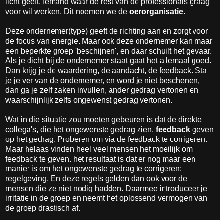
licht geeft. Iemand waar de rest van de professionals graag
voor wil werken. Dit noemen we de
oerorganisatie
.
Deze ondernemer(type) geeft de richting aan en zorgt voor
de focus van energie. Maar ook deze ondernemer kan maar
een beperkte groep 'beschijnen', en daar schuilt het gevaar.
Als je dicht bij de ondernemer staat gaat het allemaal goed.
Dan krijg je de waardering, de aandacht, de feedback. Sta
je je ver van de ondernemer, en word je niet beschenen,
dan ga je zelf zaken invullen, ander gedrag vertonen en
waarschijnlijk zelfs ongewenst gedrag vertonen.
Wat in die situatie zou moeten gebeuren is dat de direkte
collega's, die het ongewenste gedrag zien,
feedback
geven
op het gedrag. Proberen om via de feedback te corrigeren.
Maar helaas vinden heel veel mensen het moeilijk om
feedback te geven. het resultaat is dat er nog maar een
manier is om het ongewenste gedrag te corrigeren:
regelgeving. En deze regels gelden dan ook voor de
mensen die ze niet nodig hadden. Daarmee introduceer je
irritatie in de groep en neemt het oplossend vermogen van
de groep drastisch af.